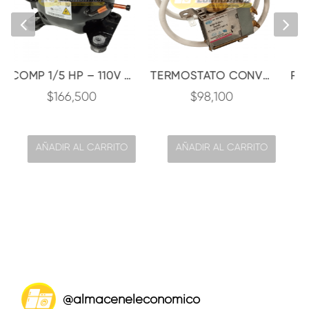
COMP 1/5 HP – 110V – R600 LBP 700BTU / HYE105MTU72A – 1006088 / HUAYI
TERMOSTATO CONVENCIONAL NEV. SAMSUNG RA20-21 / DA47-00146C / ORIGINAL
00
$
98,100
$
37,700
 CARRITO
AÑADIR AL CARRITO
AÑADIR AL CARRI
@
almaceneleconomico