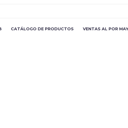
B
CATÁLOGO DE PRODUCTOS
VENTAS AL POR MA
round_style="cover" background_parallax="1" container="1" 
argin_top="18"][vc_column_text css=".vc_custom_15471935045
TITLE
text][gem_divider margin_top="40"][/gem_fullwidth][/vc_col