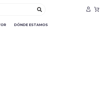
YOR
DÓNDE ESTAMOS
background_image="225" padding_top="150"
12{margin-bottom: 0px !important;}"]
umn][/vc_row]