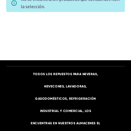
la selección.
TITLE
[/vc_column_text][gem_divider margin_top="40"]
[/gem_fullwidth][/vc_column][/vc_row]
TODOS LOS REPUESTOS PARA NEVERAS,
NEVECONES, LAVADORAS,
GASODOMÉSTICOS, REFRIGERACIÓN
INDUSTRIAL Y COMERCIAL, LOS
ENCUENTRAS EN NUESTROS ALMACENES EL