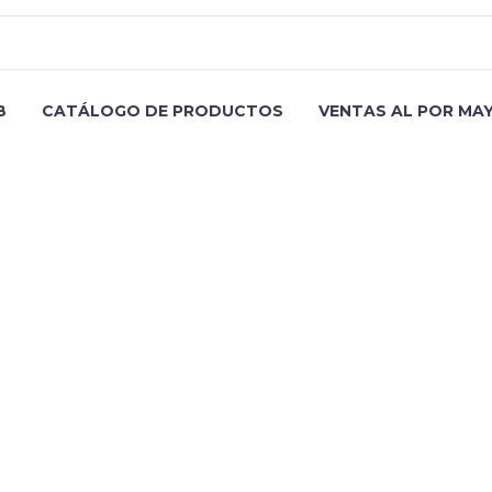
B
CATÁLOGO DE PRODUCTOS
VENTAS AL POR MA
round_style="cover" background_parallax="1" container="1" 
argin_top="18"][vc_column_text css=".vc_custom_15471935045
TITLE
text][gem_divider margin_top="40"][/gem_fullwidth][/vc_col