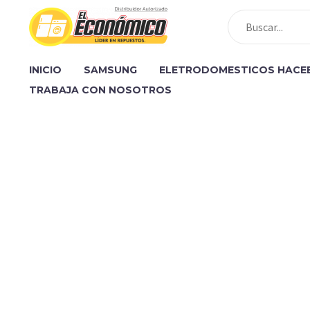
INICIO
SAMSUNG
ELETRODOMESTICOS HACE
TRABAJA CON NOSOTROS
[vc_row][vc_column][gem_fullwidth backg
padding_bottom="130"][gem_divider m
[/vc_column_