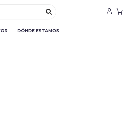
YOR
DÓNDE ESTAMOS
background_image="225" padding_top="150"
12{margin-bottom: 0px !important;}"]
umn][/vc_row]