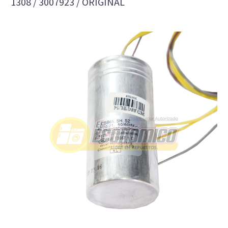
1308 / 3007923 / ORIGINAL
CAPACITOR LAV AR 410/ 1308 BL / 15+40
Referencia: 3007923