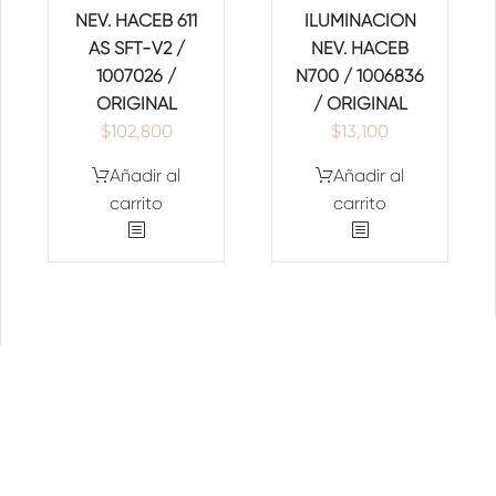
NEV. HACEB 611
ILUMINACION
AS SFT-V2 /
NEV. HACEB
1007026 /
N700 / 1006836
ORIGINAL
/ ORIGINAL
$
102,800
$
13,100
Añadir al
Añadir al
carrito
carrito