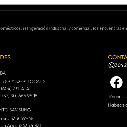
omésticos, refrigeración industrial y comercial, los encuentras 
EDES
CONT
304 2
BA
le 59 # 52-91 LOCAL 2
: (604) 231 14 14
: (57) 301 666 95 18
Términos
Habeas 
NTO SAMSUNG
rrera 53 # 59-48
atsApp: 3243376831