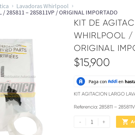
tica
Lavadoras Whirlpool
 / 285811 – 285811VP / ORIGINAL IMPORTADO
KIT DE AGITA
WHIRLPOOL / 2
ORIGINAL IM
$
15,900
KIT AGITACION LARGO L
Referencia: 285811 – 285811
-
+

A