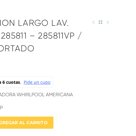
CION LARGO LAV.
85811 – 285811VP /
PORTADO
AVADORA WHIRLPOOL AMERICANA
VP
GREGAR AL CARRITO