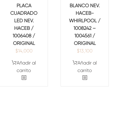
PLACA
BLANCO NEV.
CUADRADO
HACEB-
LED NEV.
WHIRLPOOL /
HACEB /
1008242 –
1006408 /
1004561 /
ORIGINAL
ORIGINAL
$
14,000
$
13,100
Añadir al
Añadir al
carrito
carrito