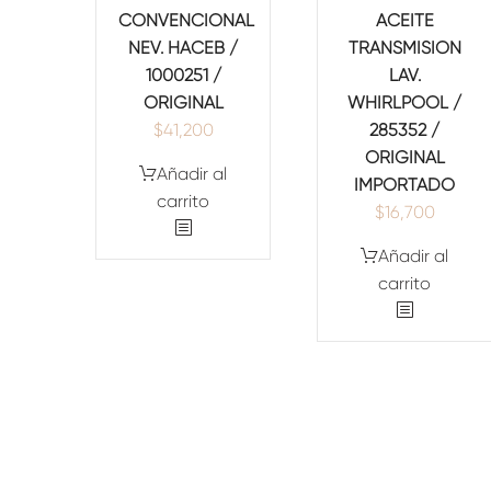
CONVENCIONAL
ACEITE
NEV. HACEB /
TRANSMISION
1000251 /
LAV.
ORIGINAL
WHIRLPOOL /
$
41,200
285352 /
ORIGINAL
Añadir al
IMPORTADO
carrito
$
16,700
Añadir al
carrito