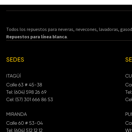
Todos los repuestos para neveras, nevecones, lavadoras, gasod
Repuestos para línea blanca
.
SEDES
S
ITAGÜÍ
CU
Calle 63 # 45-38
Cal
Tel: (604) 598 26 69
Tel
Cel: (57) 301 666 86 53
Cel
MIRANDA
PU
Calle 60 # 53-04
Ca
Tel: (604) 512 12 12
Wh