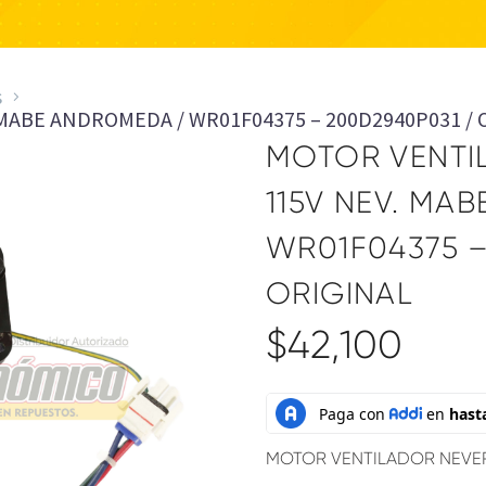
s
MABE ANDROMEDA / WR01F04375 – 200D2940P031 / 
MOTOR VENTI
115V NEV. MA
WR01F04375 –
ORIGINAL
$
42,100
MOTOR VENTILADOR NEV