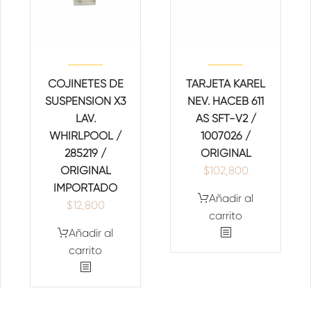
COJINETES DE
TARJETA KAREL
SUSPENSION X3
NEV. HACEB 611
LAV.
AS SFT-V2 /
WHIRLPOOL /
1007026 /
285219 /
ORIGINAL
ORIGINAL
$
102,800
IMPORTADO
Añadir al
$
12,800
carrito
Añadir al
carrito