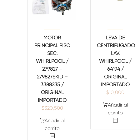
MOTOR
LEVA DE
PRINCIPAL PISO
CENTRIFUGADO
SEC.
LAV.
WHIRLPOOL /
WHIRLPOOL /
279827 –
64194 /
279827SKID –
ORIGINAL
3388235 /
IMPORTADO
ORIGINAL
$
10,000
IMPORTADO
Añadir al
$
320,500
carrito
Añadir al
carrito