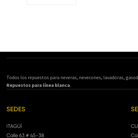
Todos los repuestos para neveras, nevecones, lavadoras, gasod
Repuestos para línea blanca
.
SEDES
S
ITAGÜÍ
CU
Calle 63 # 45-38
Cal