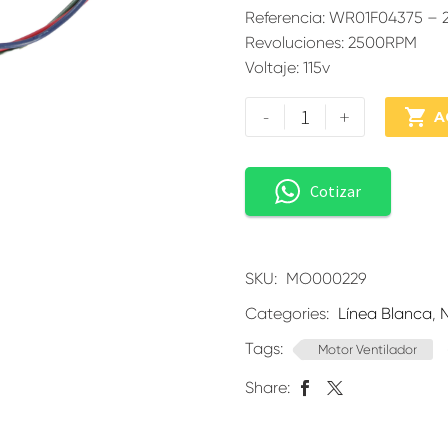
Referencia: WR01F04375 –
Revoluciones: 2500RPM
Voltaje: 115v
-
+

A
Cotizar
SKU:
MO000229
Categories:
Línea Blanca
,
Tags:
Motor Ventilador
Share: