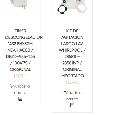
TIMER
KIT DE
DESCONGELACION
AGITACION
1432 8HX30M
LARGO LAV.
NEV. HACEB /
WHIRLPOOL /
DBZD-936-1D5
285811 –
/ 1004175 /
285811VP /
ORIGONAL
ORIGINAL
$
21,700
IMPORTADO
$
15,900
Añadir al
carrito
Añadir al
carrito