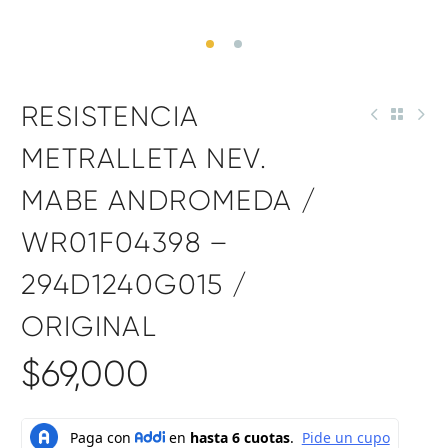
RESISTENCIA
METRALLETA NEV.
MABE ANDROMEDA /
WR01F04398 –
294D1240G015 /
ORIGINAL
$
69,000