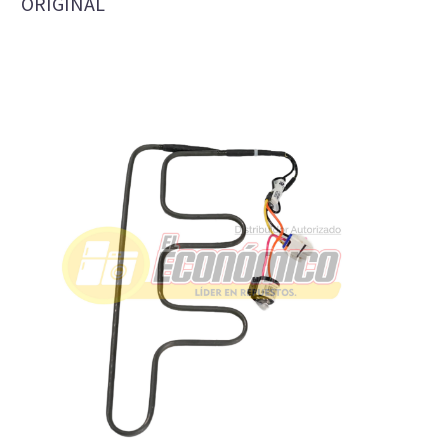
ORIGINAL
RESISTENCIA ANDROMEDA METRALLETA
294D1240G015 ORIGINAL Referencia:
WR01F04398