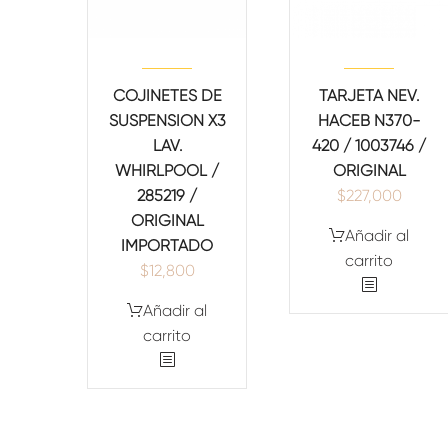
COJINETES DE
TARJETA NEV.
SUSPENSION X3
HACEB N370-
LAV.
420 / 1003746 /
WHIRLPOOL /
ORIGINAL
285219 /
$
227,000
ORIGINAL
Añadir al
IMPORTADO
carrito
$
12,800
Añadir al
carrito