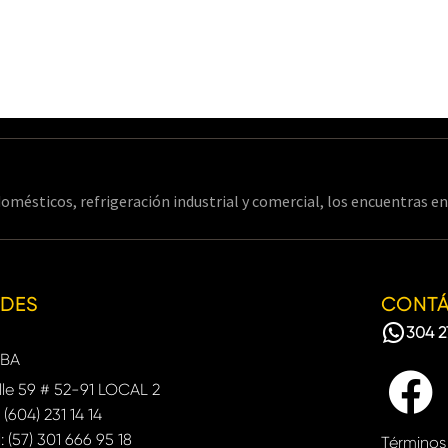
omésticos, refrigeración industrial y comercial, los encuentras 
EDES
CONT
304 2
BA
le 59 # 52-91 LOCAL 2
: (604) 231 14 14
: (57) 301 666 95 18
Términos