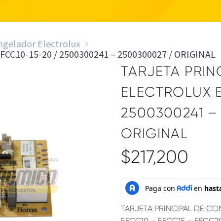
ngelador Electrolux
C10-15-20 / 2500300241 – 2500300027 / ORIGINAL
TARJETA PRIN
ELECTROLUX E
2500300241 –
ORIGINAL
$
217,200
TARJETA PRINCIPAL DE C
EFCC10 – EFCC15 – EFCC2