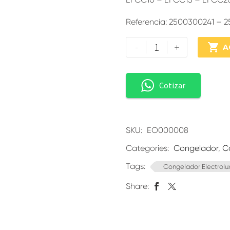
Referencia: 2500300241 – 
-
+

A
Cotizar
SKU:
EO000008
Categories:
Congelador
,
C
Tags:
Congelador Electrolu
Share: