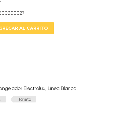
2500300027
GREGAR AL CARRITO
ongelador Electrolux
,
Línea Blanca
x
Tarjeta