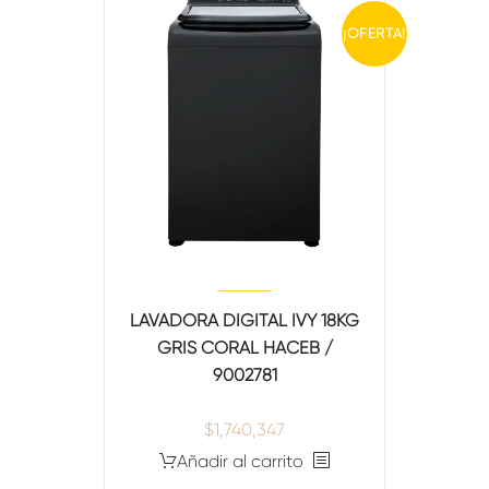
¡OFERTA!
TITLE
[/vc_column_text][gem_divider margin_top="40"]
[/gem_fullwidth][/vc_column][/vc_row]
LAVADORA DIGITAL IVY 18KG
GRIS CORAL HACEB /
9002781
$
1,740,347
Añadir al carrito