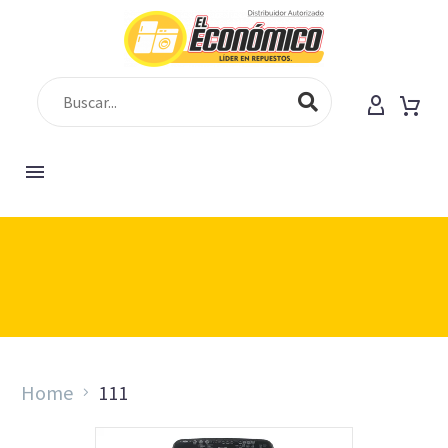
[vc_row][vc_column][gem_fullwidth
background_style="cover" background_parallax="1"
container="1" background_image="225"
padding_top="150" padding_bottom="130"]
Home
111
[gem_divider margin_top="18"][vc_column_text
css=".vc_custom_1547193504512{margin-bottom: 0px
!important;}"]