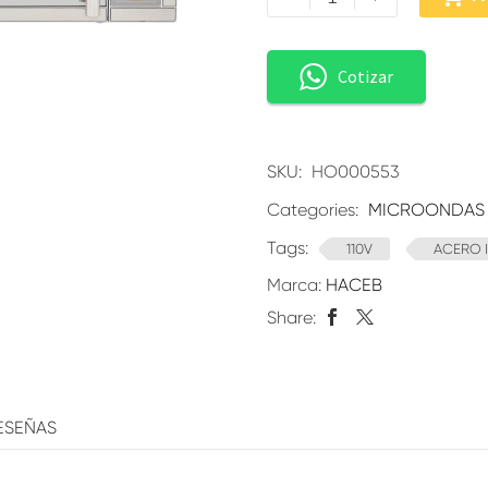
Cotizar
SKU:
HO000553
Categories:
MICROONDAS
Tags:
110V
ACERO 
Marca:
HACEB
Share:
ESEÑAS