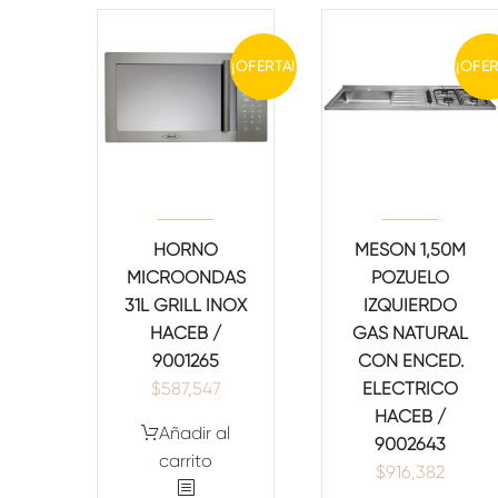
¡OFERTA!
¡OFER
HORNO
MESON 1,50M
MICROONDAS
POZUELO
31L GRILL INOX
IZQUIERDO
HACEB /
GAS NATURAL
9001265
CON ENCED.
$
587,547
ELECTRICO
HACEB /
Añadir al
9002643
carrito
$
916,382