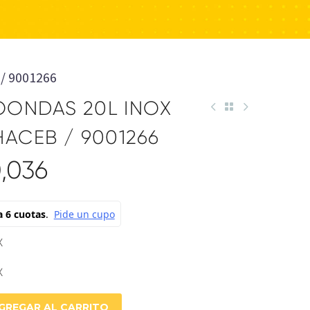
/ 9001266
ONDAS 20L INOX
ACEB / 9001266
,036
X
X
GREGAR AL CARRITO