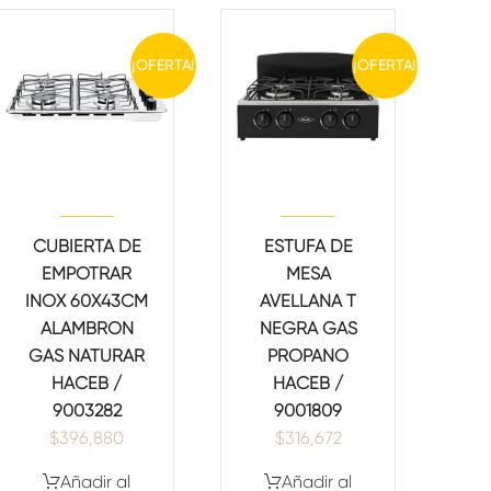
¡OFERTA!
¡OFERTA!
CUBIERTA DE
ESTUFA DE
EMPOTRAR
MESA
INOX 60X43CM
AVELLANA T
ALAMBRON
NEGRA GAS
GAS NATURAR
PROPANO
HACEB /
HACEB /
9003282
9001809
$
396,880
$
316,672
Añadir al
Añadir al