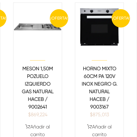
TA!
¡OFERTA!
¡OFERTA!
MESON 1,50M
HORNO MIXTO
POZUELO
60CM PA 120V
IZQUIERDO
INOX NEGRO G.
GAS NATURAL
NATURAL
HACEB /
HACEB /
9002641
9003167
$
869,224
$
875,013
Añadir al
Añadir al
carrito
carrito