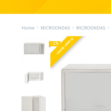
Home
MICROONDAS
MICROONDAS
ENVÍO GRATIS
-2%