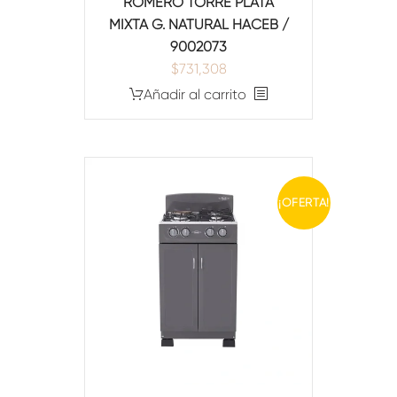
ROMERO TORRE PLATA
MIXTA G. NATURAL HACEB /
9002073
$
731,308
Añadir al carrito
¡OFERTA!