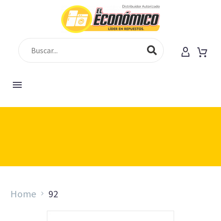
[vc_row][vc_column][gem_fullwidth
background_style="cover" background_parallax="1"
container="1" background_image="225"
padding_top="150" padding_bottom="130"]
Home
92
[gem_divider margin_top="18"][vc_column_text
css=".vc_custom_1547193504512{margin-bottom: 0px
!important;}"]