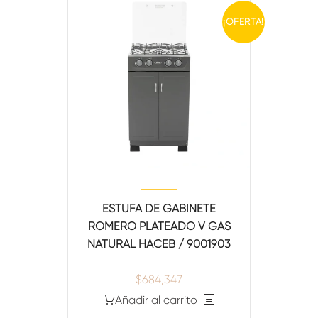
¡OFERTA!
TITLE
[/vc_column_text][gem_divider margin_top="40"]
[/gem_fullwidth][/vc_column][/vc_row]
ESTUFA DE GABINETE
ROMERO PLATEADO V GAS
NATURAL HACEB / 9001903
$
684,347
Añadir al carrito