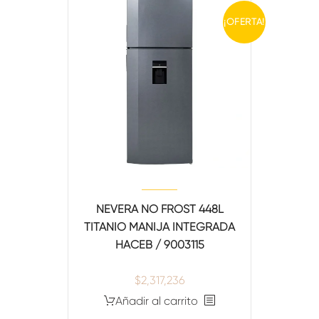
¡OFERTA!
TITLE
[/vc_column_text][gem_divider margin_top="40"]
[/gem_fullwidth][/vc_column][/vc_row]
NEVERA NO FROST 448L
TITANIO MANIJA INTEGRADA
HACEB / 9003115
$
2,317,236
Añadir al carrito