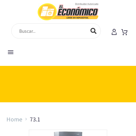
[vc_row][vc_column][gem_fullwidth
background_style="cover" background_parallax="1"
container="1" background_image="225"
padding_top="150" padding_bottom="130"]
Home
73.1
[gem_divider margin_top="18"][vc_column_text
css=".vc_custom_1547193504512{margin-bottom: 0px
!important;}"]