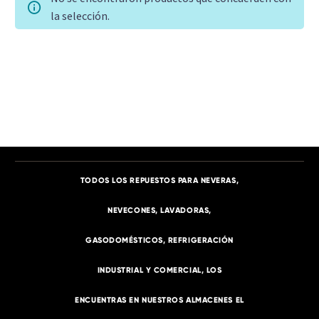
la selección.
TITLE
[/vc_column_text][gem_divider margin_top="40"]
[/gem_fullwidth][/vc_column][/vc_row]
TODOS LOS REPUESTOS PARA NEVERAS,
NEVECONES, LAVADORAS,
GASODOMÉSTICOS, REFRIGERACIÓN
INDUSTRIAL Y COMERCIAL, LOS
ENCUENTRAS EN NUESTROS ALMACENES EL