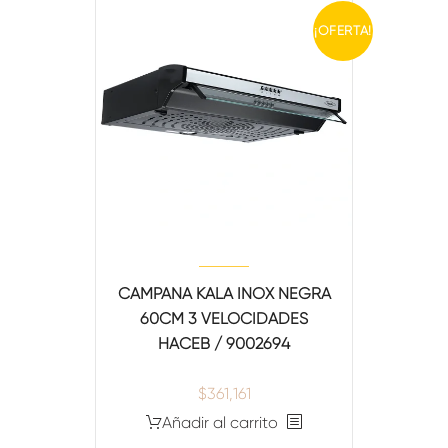
¡OFERTA!
TITLE
[/vc_column_text][gem_divider margin_top="40"]
[/gem_fullwidth][/vc_column][/vc_row]
CAMPANA KALA INOX NEGRA
60CM 3 VELOCIDADES
HACEB / 9002694
$
361,161
Añadir al carrito