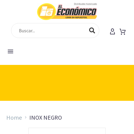
[vc_row][vc_column][gem_fullwidth
background_style="cover" background_parallax="1"
container="1" background_image="225"
padding_top="150" padding_bottom="130"]
Home
INOX NEGRO
[gem_divider margin_top="18"][vc_column_text
css=".vc_custom_1547193504512{margin-bottom: 0px
!important;}"]