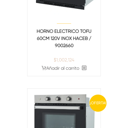
HORNO ELECTRICO TOFU
60CM 120V INOX HACEB /
9002660
$
1,002,124
Añadir al carrito
¡OFERTA!