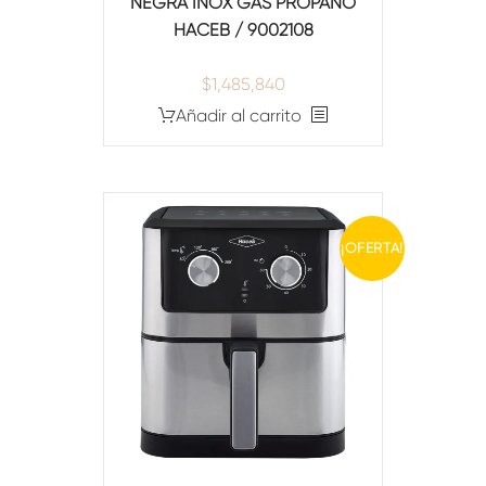
NEGRA INOX GAS PROPANO
HACEB / 9002108
$
1,485,840
Añadir al carrito
¡OFERTA!