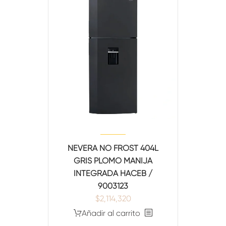
TITLE
[/vc_column_text][gem_divider margin_top="40"]
[/gem_fullwidth][/vc_column][/vc_row]
NEVERA NO FROST 404L
GRIS PLOMO MANIJA
INTEGRADA HACEB /
9003123
$
2,114,320
Añadir al carrito