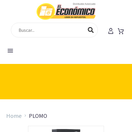
[vc_row][vc_column][gem_fullwidth
background_style="cover" background_parallax="1"
container="1" background_image="225"
padding_top="150" padding_bottom="130"]
Home
PLOMO
[gem_divider margin_top="18"][vc_column_text
css=".vc_custom_1547193504512{margin-bottom: 0px
!important;}"]