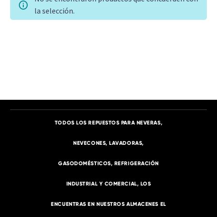
la selección.
TITLE
[/vc_column_text][gem_divider margin_top="40"]
[/gem_fullwidth][/vc_column][/vc_row]
TODOS LOS REPUESTOS PARA NEVERAS,
NEVECONES, LAVADORAS,
GASODOMÉSTICOS, REFRIGERACIÓN
INDUSTRIAL Y COMERCIAL, LOS
ENCUENTRAS EN NUESTROS ALMACENES EL