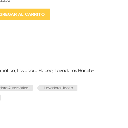
72853
GREGAR AL CARRITO
omática
,
Lavadora Haceb
,
Lavadoras Haceb-
dora Automática
Lavadora Haceb