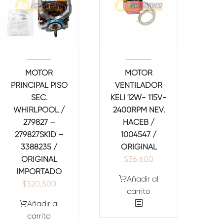
MOTOR
MOTOR
PRINCIPAL PISO
VENTILADOR
SEC.
KELI 12W- 115V-
WHIRLPOOL /
2400RPM NEV.
279827 –
HACEB /
279827SKID –
1004547 /
3388235 /
ORIGINAL
ORIGINAL
$
36,600
IMPORTADO
Añadir al
$
320,500
carrito
Añadir al
carrito