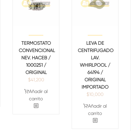
TERMOSTATO
LEVA DE
CONVENCIONAL
CENTRIFUGADO
NEV. HACEB /
LAV.
1000251 /
WHIRLPOOL /
ORIGINAL
64194 /
$
41,200
ORIGINAL
IMPORTADO
Añadir al
$
10,000
carrito
Añadir al
carrito