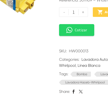
Referencia: 3011109 – W108
-
+

A
Cotizar
SKU:
HW000013
Categories:
Lavadora Aut
Whirlpool
,
Línea Blanca
Tags:
Bomba
Lava
Lavadora Haceb-Whirlpool
Share: