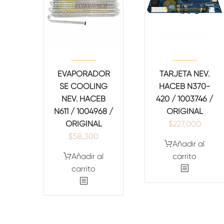
EVAPORADOR
TARJETA NEV.
SE COOLING
HACEB N370-
NEV. HACEB
420 / 1003746 /
N611 / 1004968 /
ORIGINAL
ORIGINAL
$
227,000
$
58,300
Añadir al
Añadir al
carrito
carrito