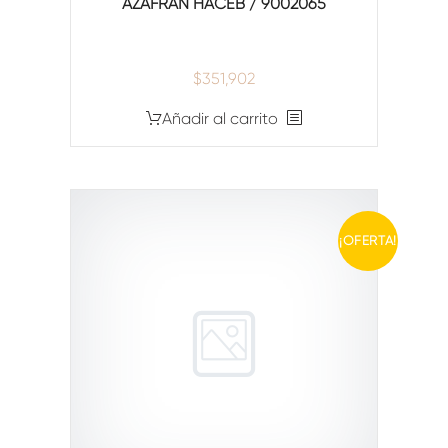
AZAFRAN HACEB / 9002065
$
351,902
Añadir al carrito
¡OFERTA!