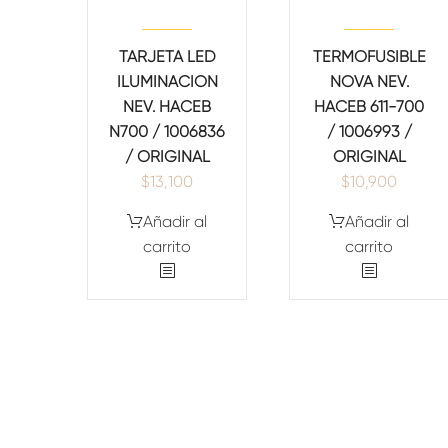
TARJETA LED
TERMOFUSIBLE
ILUMINACION
NOVA NEV.
NEV. HACEB
HACEB 611-700
N700 / 1006836
/ 1006993 /
/ ORIGINAL
ORIGINAL
$
13,100
$
10,900
Añadir al
Añadir al
carrito
carrito