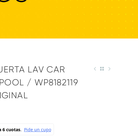
182119
UERTA LAV CAR
POOL / WP8182119
RIGINAL