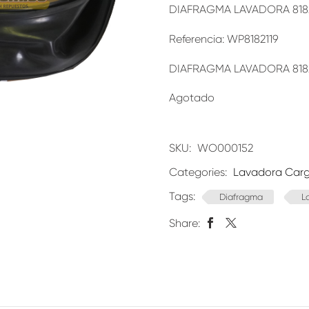
DIAFRAGMA LAVADORA 8182
Referencia: WP8182119
DIAFRAGMA LAVADORA 81821
Agotado
SKU:
WO000152
Categories:
Lavadora Carg
Tags:
Diafragma
L
Share: