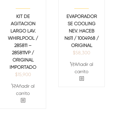
KIT DE
EVAPORADOR
AGITACION
SE COOLING
LARGO LAV.
NEV. HACEB
WHIRLPOOL /
N611 / 1004968 /
285811 –
ORIGINAL
285811VP /
$
58,300
ORIGINAL
Añadir al
IMPORTADO
carrito
$
15,900
Añadir al
carrito