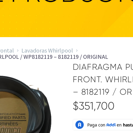
AGMA LAVADORA 8182119 Referencia: WP8
rontal
Lavadoras Whirlpool
LPOOL / WP8182119 – 8182119 / ORIGINAL
DIAFRAGMA P
FRONT. WHIRL
– 8182119 / O
$
351,700