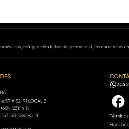
omésticos, refrigeración industrial y comercial, los encuentras 
EDES
CONT
304 2
BA
le 59 # 52-91 LOCAL 2
: (604) 231 14 14
: (57) 301 666 95 18
Términos
Habeas 