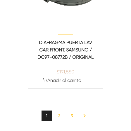
DIAFRAGMA PUERTA LAV
CAR FRONT. SAMSUNG /
DC97-08772B / ORIGINAL
$
191,550
Añadir al carrito
2
3
1