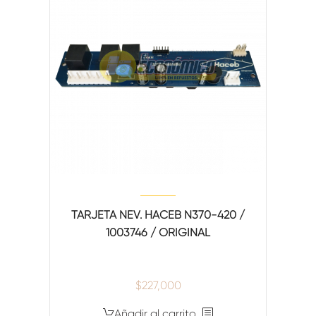
TARJETA NEV. HACEB N370-420 /
1003746 / ORIGINAL
$
227,000
Añadir al carrito