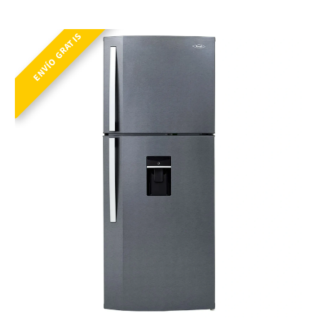
NEV ALC 404 SE DA ME TI INV
ENVÍO GRATIS