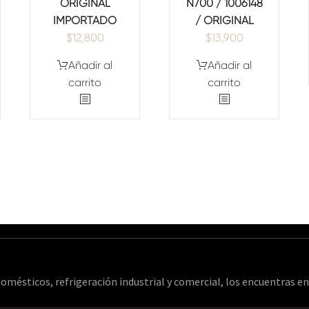
ORIGINAL
N700 / 1006148
IMPORTADO
/ ORIGINAL
$
12,800
$
13,900
Añadir al
Añadir al
carrito
carrito
omésticos, refrigeración industrial y comercial, los encuentras 