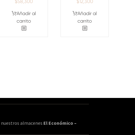
$
58,300
$
12,300
Añadir al
Añadir al
carrito
carrito
en nuestros almacenes
El Económico –