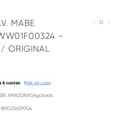
V. MABE
WW01F00324 –
 / ORIGINAL
ABE AMAZONAS
Agotado
 189D2165P004