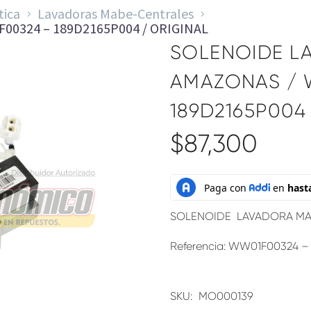
tica
Lavadoras Mabe-Centrales
00324 – 189D2165P004 / ORIGINAL
SOLENOIDE LA
AMAZONAS / 
189D2165P004
$
87,300
SOLENOIDE LAVADORA M
Referencia: WW01F00324 –
SKU:
MO000139