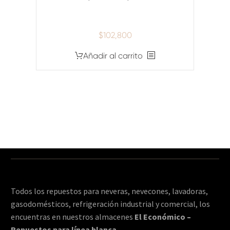
$
102,800
Añadir al carrito
Todos los repuestos para neveras, nevecones, lavadoras,
gasodomésticos, refrigeración industrial y comercial, los
encuentras en nuestros almacenes
El Económico –
Repuestos para línea blanca
.