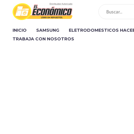
INICIO
SAMSUNG
ELETRODOMESTICOS HACE
TRABAJA CON NOSOTROS
[vc_row][vc_column][gem_fullwidth backg
padding_bottom="130"][gem_divider m
[/vc_column_