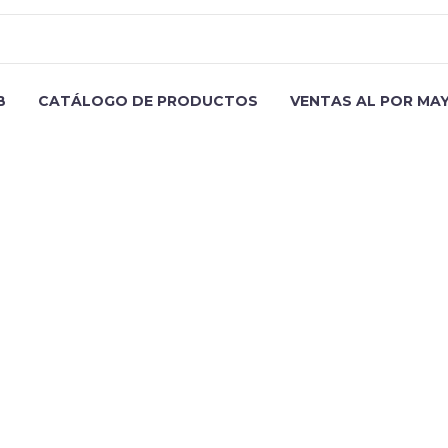
B
CATÁLOGO DE PRODUCTOS
VENTAS AL POR MA
round_style="cover" background_parallax="1" container="1" 
argin_top="18"][vc_column_text css=".vc_custom_15471935045
TITLE
text][gem_divider margin_top="40"][/gem_fullwidth][/vc_col