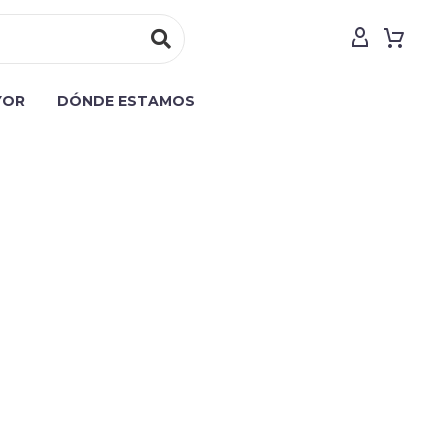
YOR
DÓNDE ESTAMOS
background_image="225" padding_top="150"
12{margin-bottom: 0px !important;}"]
umn][/vc_row]