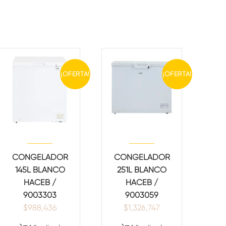
¡OFERTA!
¡OFERTA!
CONGELADOR
CONGELADOR
145L BLANCO
251L BLANCO
HACEB /
HACEB /
9003303
9003059
$
988,436
$
1,326,747