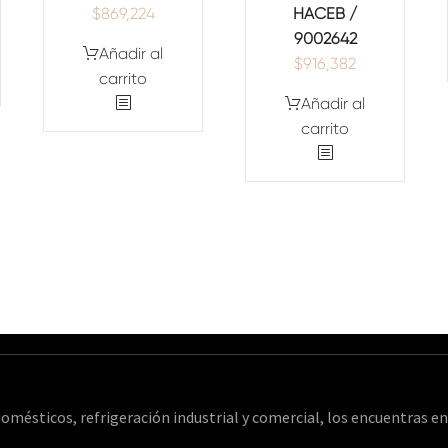
$
869,224
HACEB /
9002642
Añadir al
$
916,382
carrito
Añadir al
carrito
omésticos, refrigeración industrial y comercial, los encuentras 