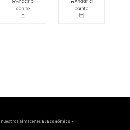
Añadir al
Añadir al
carrito
carrito
en nuestros almacenes
El Económico –