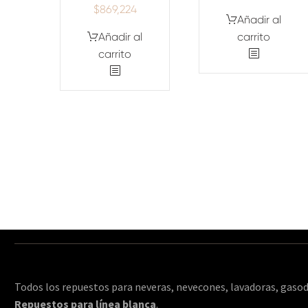
$
869,224
Añadir al
Añadir al
carrito
carrito
Todos los repuestos para neveras, nevecones, lavadoras, gasod
Repuestos para línea blanca
.