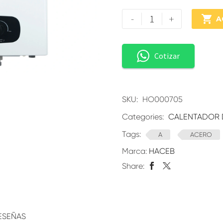
-
+

A
Cotizar
SKU:
HO000705
Categories:
CALENTADOR 
Tags:
A
ACERO
Marca:
HACEB
Share:
ESEÑAS