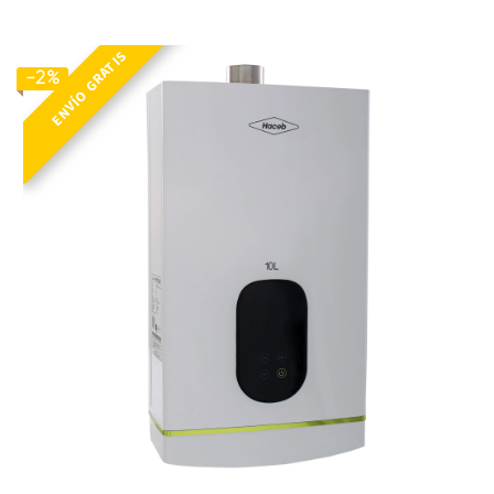
ENVÍO GRATIS
-2%
C P CORAL 10 LT GN TF DISP MOD BL