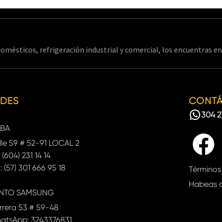
omésticos, refrigeración industrial y comercial, los encuentras 
EDES
CONT
304 2
BA
le 59 # 52-91 LOCAL 2
: (604) 231 14 14
: (57) 301 666 95 18
Términos
Habeas 
NTO SAMSUNG
rrera 53 # 59-48
atsApp: 3243376831