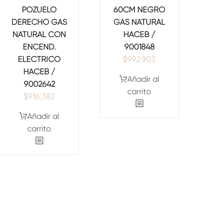
POZUELO
60CM NEGRO
DERECHO GAS
GAS NATURAL
NATURAL CON
HACEB /
ENCEND.
9001848
ELECTRICO
$
992,903
HACEB /
Añadir al
9002642
carrito
$
916,382
Añadir al
carrito