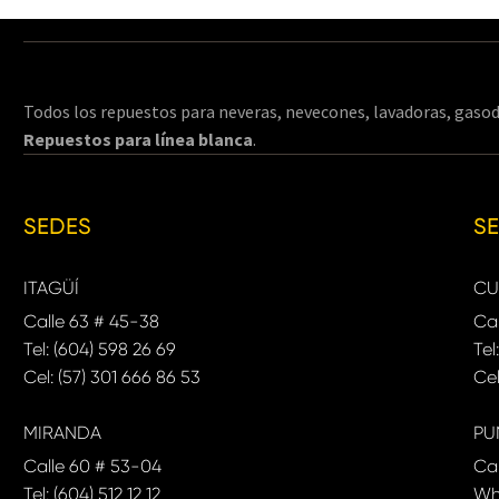
Todos los repuestos para neveras, nevecones, lavadoras, gasod
Repuestos para línea blanca
.
SEDES
S
ITAGÜÍ
CU
Calle 63 # 45-38
Cal
Tel: (604) 598 26 69
Tel
Cel: (57) 301 666 86 53
Cel
MIRANDA
PU
Calle 60 # 53-04
Ca
Tel: (604) 512 12 12
Wh