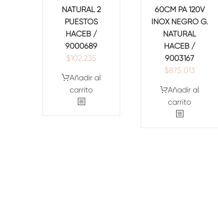
NATURAL 2
60CM PA 120V
PUESTOS
INOX NEGRO G.
HACEB /
NATURAL
9000689
HACEB /
$
102,235
9003167
$
875,013
Añadir al
carrito
Añadir al
carrito