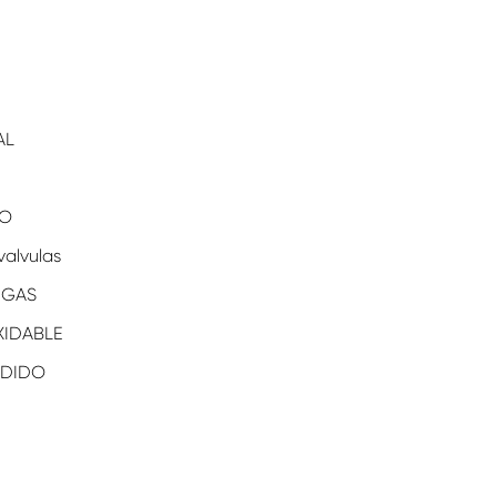
AL
CO
valvulas
 GAS
XIDABLE
NDIDO