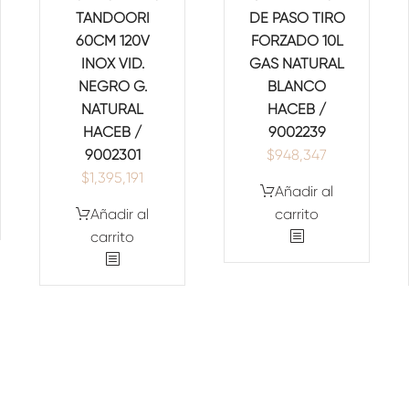
TANDOORI
DE PASO TIRO
60CM 120V
FORZADO 10L
INOX VID.
GAS NATURAL
NEGRO G.
BLANCO
NATURAL
HACEB /
HACEB /
9002239
9002301
$
948,347
$
1,395,191
Añadir al
Añadir al
carrito
carrito