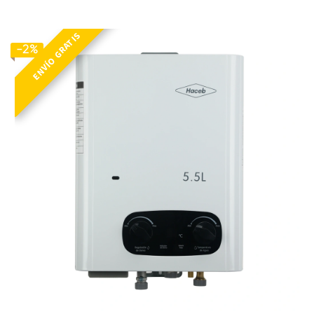
ENVÍO GRATIS
-2%
CP BAMBÚ 5.5 LT GN DISP BL