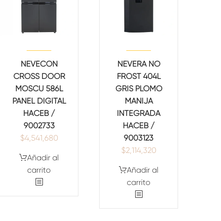
NEVECON
NEVERA NO
CROSS DOOR
FROST 404L
MOSCU 586L
GRIS PLOMO
PANEL DIGITAL
MANIJA
HACEB /
INTEGRADA
9002733
HACEB /
$
4,541,680
9003123
$
2,114,320
Añadir al
carrito
Añadir al
carrito