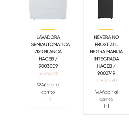
LAVADORA
NEVERA NO
SEMIAUTOMATICA
FROST 311L
7KG BLANCA
NEGRA MANIJA
HACEB /
INTEGRADA
9003009
HACEB /
$
586,569
9002749
$
1,857,680
Añadir al
carrito
Añadir al
carrito