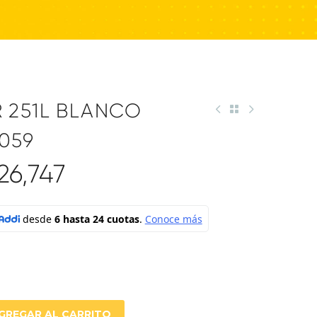
251L BLANCO
059
326,747
GREGAR AL CARRITO