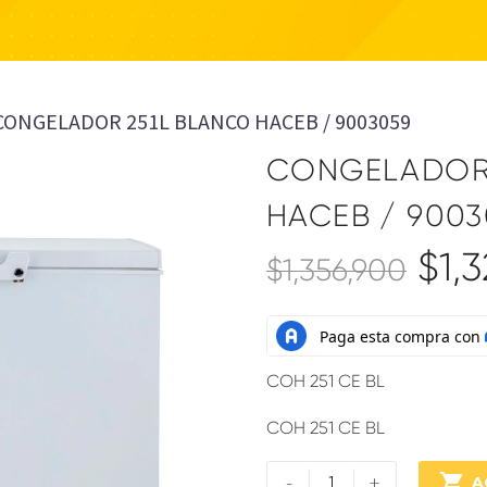
CONGELADOR 251L BLANCO HACEB / 9003059
CONGELADOR 
HACEB / 9003
$
1,
$
1,356,900
COH 251 CE BL
COH 251 CE BL
-
+

A