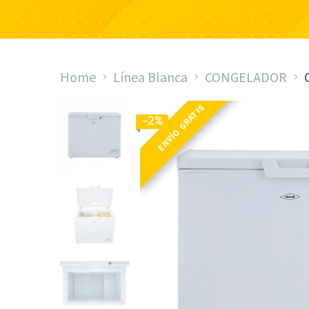
Home
Línea Blanca
CONGELADOR
ENVÍO GRATIS
-2%