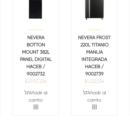
NEVERA
NEVERA FROST
BOTTON
220L TITANIO
MOUNT 382L
MANIJA
PANEL DIGITAL
INTEGRADA
HACEB /
HACEB /
9002732
9002739
$
2,933,236
$
1,222,124
Añadir al
Añadir al
carrito
carrito