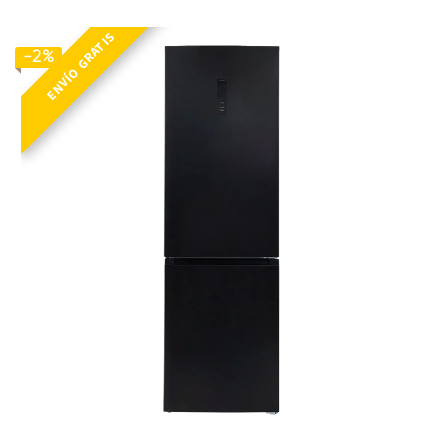
ENVÍO GRATIS
BM OTTAWA 382 SE PD NE R2
-2%