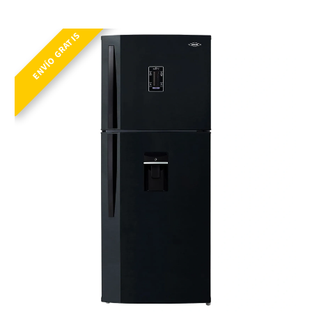
NEV ALC 404 SE PD DA ME NE R2
ENVÍO GRATIS