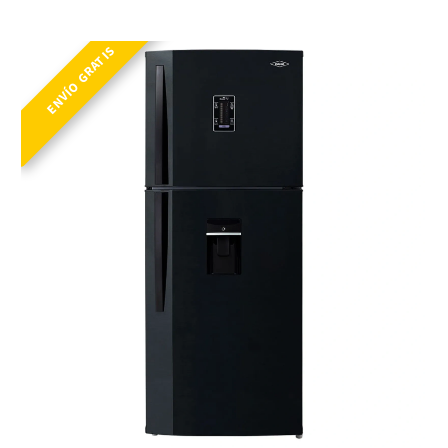
NEV ALC 404 SE PD DA ME NE R2
ENVÍO GRATIS