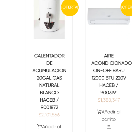
¡OFERTA!
¡OFER
CALENTADOR
AIRE
DE
ACONDICIONADO
ACUMULACIÓN
ON-OFF BARU
20GAL GAS
12000 BTU 220V
NATURAL
HACEB /
BLANCO
9003191
HACEB /
$
1,388,347
9001872
Añadir al
$
2,101,566
carrito
Añadir al