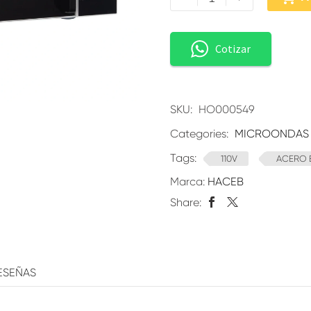
Cotizar
SKU:
HO000549
Categories:
MICROONDAS
Tags:
110V
ACERO 
Marca:
HACEB
Share:
ESEÑAS