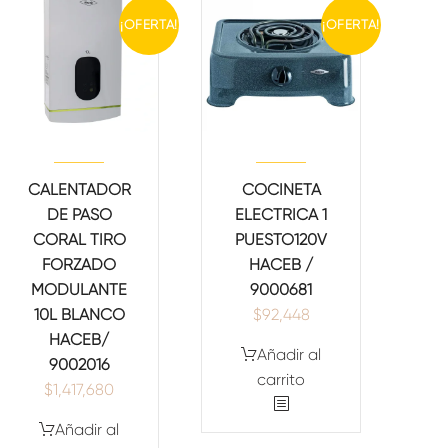
¡OFERTA!
¡OFERTA!
CALENTADOR
COCINETA
DE PASO
ELECTRICA 1
CORAL TIRO
PUESTO120V
FORZADO
HACEB /
MODULANTE
9000681
10L BLANCO
$
92,448
HACEB/
Añadir al
9002016
carrito
$
1,417,680
Añadir al