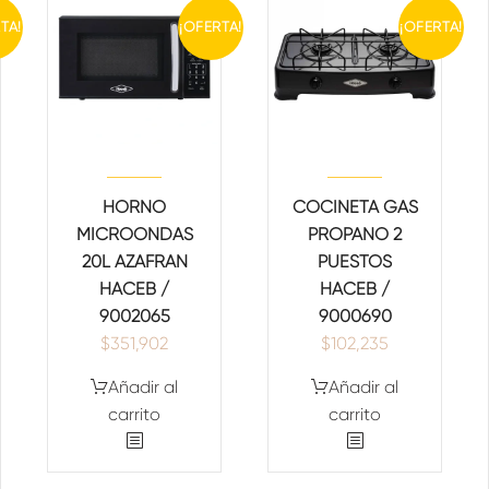
TA!
¡OFERTA!
¡OFERTA!
HORNO
COCINETA GAS
MICROONDAS
PROPANO 2
20L AZAFRAN
PUESTOS
HACEB /
HACEB /
9002065
9000690
$
351,902
$
102,235
Añadir al
Añadir al
carrito
carrito