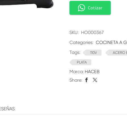
Cotizar
SKU:
HO000367
Categories:
COCINETA A 
Tags:
110V
ACERO 
PLATA
Marca:
HACEB
Share:
ESEÑAS