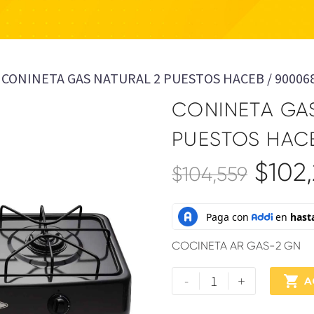
CONINETA GAS NATURAL 2 PUESTOS HACEB / 90006
CONINETA GA
PUESTOS HACE
$
102
$
104,559
COCINETA AR GAS-2 GN
-
+

A