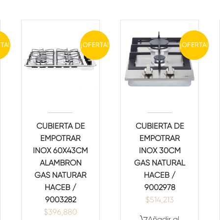
TA!
¡OFERTA!
¡OFERTA!
CUBIERTA DE
CUBIERTA DE
EMPOTRAR
EMPOTRAR
INOX 60X43CM
INOX 30CM
ALAMBRON
GAS NATURAL
GAS NATURAR
HACEB /
HACEB /
9002978
9003282
$
514,213
$
396,880
Añadir al