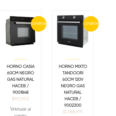
¡OFERTA!
¡OFERTA!
HORNO CASIA
HORNO MIXTO
60CM NEGRO
TANDOORI
GAS NATURAL
60CM 120V
HACEB /
NEGRO GAS
9001848
NATURAL
$
992,903
HACEB /
9002300
Añadir al
$
1,088,999
carrito