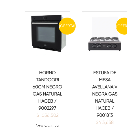
¡OFERTA!
¡OFER
HORNO
ESTUFA DE
TANDOORI
MESA
60CM NEGRO
AVELLANA V
GAS NATURAL
NEGRA GAS
HACEB /
NATURAL
9002297
HACEB /
$
1,036,502
9001813
$
413,658
Añadir al