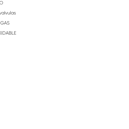
CO
valvulas
 GAS
XIDABLE