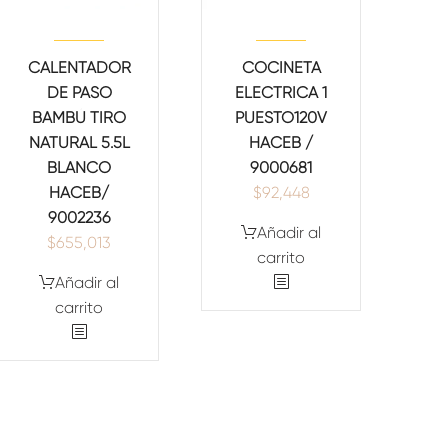
CALENTADOR
COCINETA
DE PASO
ELECTRICA 1
BAMBÚ TIRO
PUESTO120V
NATURAL 5.5L
HACEB /
BLANCO
9000681
HACEB/
$
92,448
9002236
Añadir al
$
655,013
carrito
Añadir al
carrito