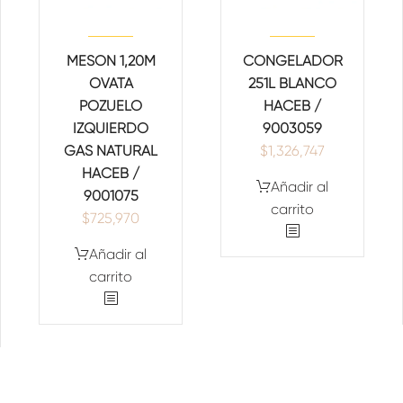
MESON 1,20M
CONGELADOR
OVATA
251L BLANCO
POZUELO
HACEB /
IZQUIERDO
9003059
GAS NATURAL
$
1,326,747
HACEB /
Añadir al
9001075
carrito
$
725,970
Añadir al
carrito