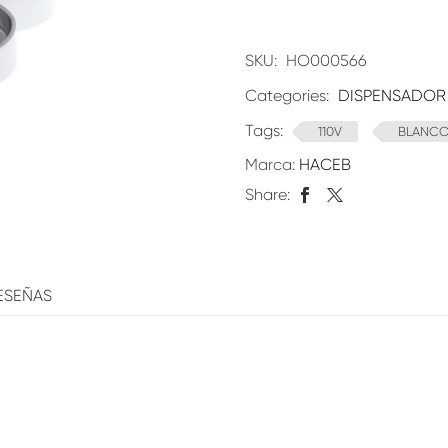
SKU:
HO000566
Categories:
DISPENSADOR
Tags:
110V
BLANC
Marca:
HACEB
Share:
ESEÑAS