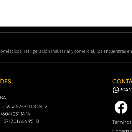
omésticos, refrigeración industrial y comercial, los encuentras 
EDES
CONT
304 2
BA
le 59 # 52-91 LOCAL 2
: (604) 231 14 14
: (57) 301 666 95 18
Términos
Habeas 