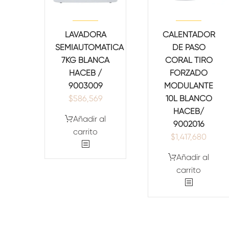
LAVADORA
CALENTADOR
SEMIAUTOMATICA
DE PASO
7KG BLANCA
CORAL TIRO
HACEB /
FORZADO
9003009
MODULANTE
$
586,569
10L BLANCO
HACEB/
Añadir al
9002016
carrito
$
1,417,680
Añadir al
carrito