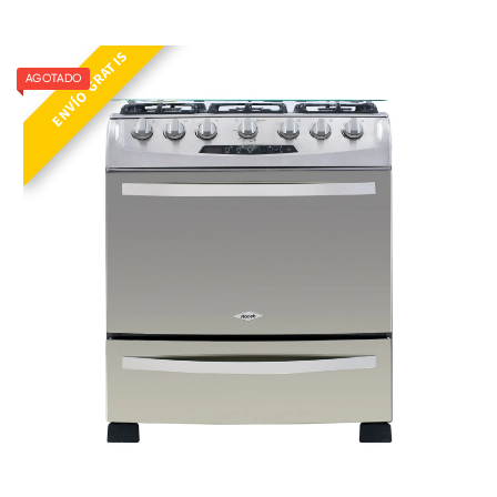
ESTUFA OREGANO 76 ULTRA GP INOX
ENVÍO GRATIS
AGOTADO