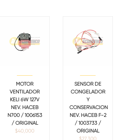
MOTOR
SENSOR DE
VENTILADOR
CONGELADOR
KELI 6W 127V
Y
NEV. HACEB
CONSERVACION
N700 / 1006153
NEV. HACEB F-2
/ ORIGINAL
/ 1003733 /
$
40,000
ORIGINAL
$
27,300