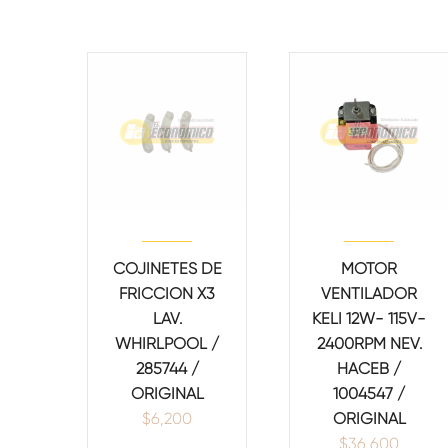
COJINETES DE
MOTOR
FRICCION X3
VENTILADOR
LAV.
KELI 12W- 115V-
WHIRLPOOL /
2400RPM NEV.
285744 /
HACEB /
ORIGINAL
1004547 /
$
6,200
ORIGINAL
$
36,600