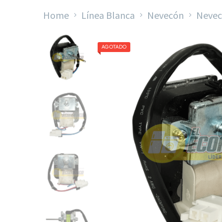
Home
Línea Blanca
Nevecón
Nevec
AGOTADO