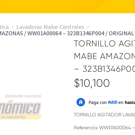
tica
Lavadoras Mabe-Centrales
AZONAS / WW01A00064 – 323B1346P004 / ORIGINAL
TORNILLO AG
MABE AMAZON
– 323B1346P0
$
10,100
TORNILLO AGITADOR LAV
Referencia: WW01A00064 