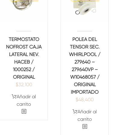
TERMOSTATO
POLEA DEL
NOFROST CAJA
TENSOR SEC.
LATERAL NEV.
WHIRLPOOL /
HACEB /
279640 –
1000252 /
279640VP –
ORIGINAL
W10468057 /
$
32,100
ORIGINAL
IMPORTADO
Añadir al
$
48,400
carrito
Añadir al
carrito