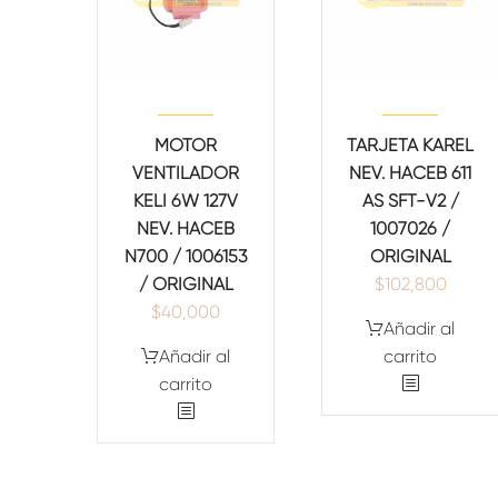
MOTOR
TARJETA KAREL
VENTILADOR
NEV. HACEB 611
KELI 6W 127V
AS SFT-V2 /
NEV. HACEB
1007026 /
N700 / 1006153
ORIGINAL
/ ORIGINAL
$
102,800
$
40,000
Añadir al
Añadir al
carrito
carrito