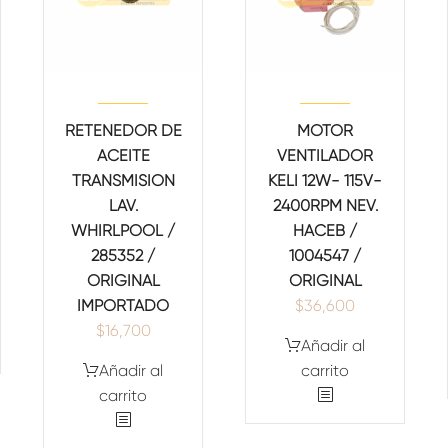
RETENEDOR DE
MOTOR
ACEITE
VENTILADOR
TRANSMISION
KELI 12W- 115V-
LAV.
2400RPM NEV.
WHIRLPOOL /
HACEB /
285352 /
1004547 /
ORIGINAL
ORIGINAL
IMPORTADO
$
36,600
$
16,700
Añadir al
Añadir al
carrito
carrito