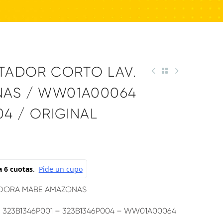
ITADOR CORTO LAV.
AS / WW01A00064
04 / ORIGINAL
ADORA MABE AMAZONAS
– 323B1346P001 – 323B1346P004 – WW01A00064