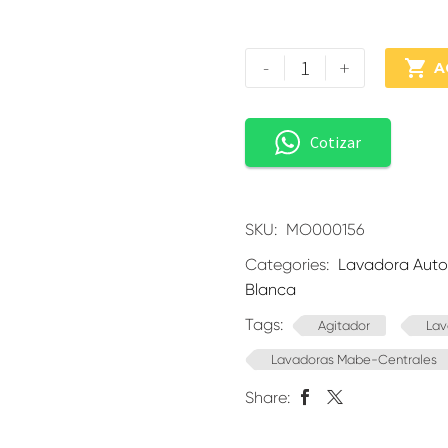
-
+

A
Cotizar
SKU:
MO000156
Categories:
Lavadora Aut
Blanca
Tags:
Agitador
Lav
Lavadoras Mabe-Centrales
Share: