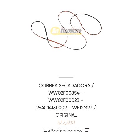
CORREA SECADADORA /
WW02F00854 –
WW02F00028 –
254C1413P002 – WE12M29 /
ORIGINAL
$
32,300
Añadir al carrito