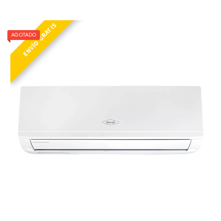
ENVÍO GRATIS
AGOTADO
AA INV 9000 BTU 220V – HAI269BT1